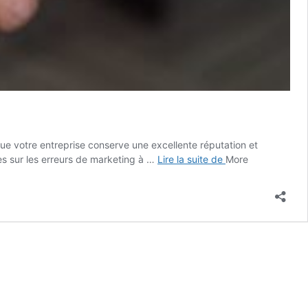
ue votre entreprise conserve une excellente réputation et
6
ées sur les erreurs de marketing à …
Lire la suite de
More
erreurs
de
marketing
à
éviter
pour
atteindre
les
clients
B2B