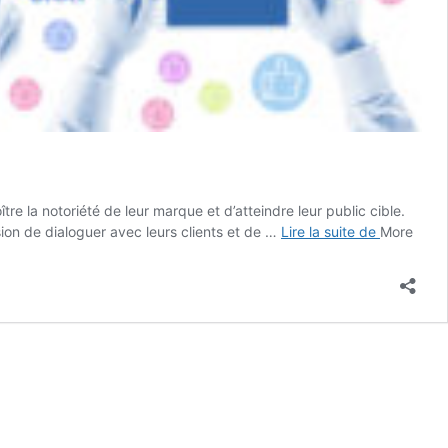
e la notoriété de leur marque et d’atteindre leur public cible.
7
sion de dialoguer avec leurs clients et de …
Lire la suite de
More
astuces
sur
les
médias
sociaux
pour
accroître
la
notoriété
d’une