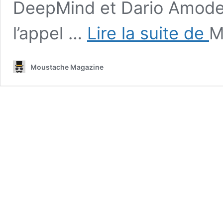
DeepMind et Dario Amodei 
C’es
l’appel …
Lire la suite de
M
éga
ce
qu’a
Moustache Magazine
décl
le
PDG
d’O