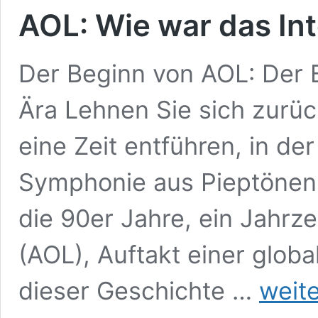
AOL: Wie war das Int
Der Beginn von AOL: Der B
Ära Lehnen Sie sich zurück
eine Zeit entführen, in de
Symphonie aus Pieptönen 
die 90er Jahre, ein Jahrz
(AOL), Auftakt einer global
AOL:
dieser Geschichte …
weit
Wie
war