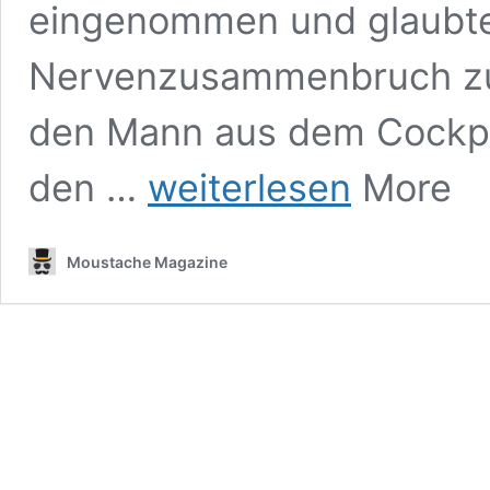
eingenommen und glaubte
Nervenzusammenbruch zu e
den Mann aus dem Cockpit
Außerdienstlicher
den …
weiterlesen
More
US-
Pilot,
der
Moustache Magazine
versuchte,
Triebwerke
abzustellen,
war
auf
Pilzen:
Dokumente