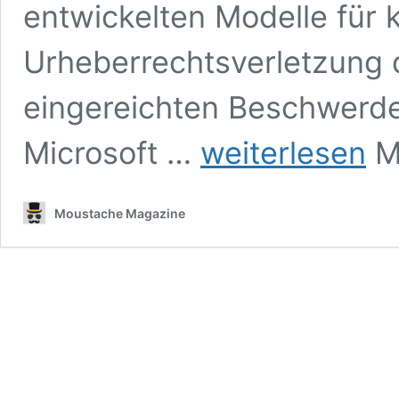
entwickelten Modelle für k
Urheberrechtsverletzung d
eingereichten Beschwerde
Die
Microsoft …
weiterlesen
M
New
York
Times
Moustache Magazine
verklagt
Microsoft
und
OpenAI,
weil
sie
ihre
Artikel
zum
Trainieren