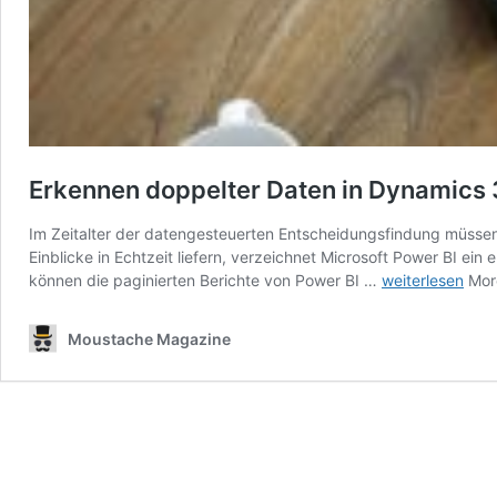
Erkennen doppelter Daten in Dynamics 
Im Zeitalter der datengesteuerten Entscheidungsfindung müssen 
Einblicke in Echtzeit liefern, verzeichnet Microsoft Power BI ei
Erkennen
können die paginierten Berichte von Power BI …
weiterlesen
Mor
doppelter
Daten
Moustache Magazine
in
Dynamics
365:
Datensauberkei