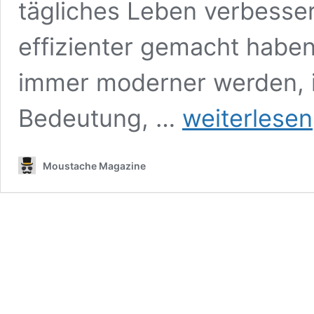
tägliches Leben verbesse
effizienter gemacht habe
immer moderner werden, i
Halten
Bedeutung, …
weiterlesen
Sie
Ihre
Geräte
Moustache Magazine
kühl:
Sorgen
Sie
für
optimale
Temperaturen