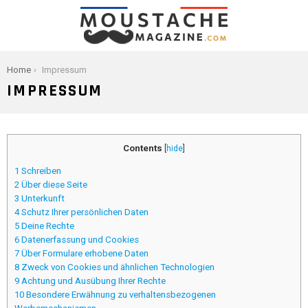
You are here:
Home
Impressum
IMPRESSUM
Contents
[
hide
]
1
Schreiben
2
Über diese Seite
3
Unterkunft
4
Schutz Ihrer persönlichen Daten
5
Deine Rechte
6
Datenerfassung und Cookies
7
Über Formulare erhobene Daten
8
Zweck von Cookies und ähnlichen Technologien
9
Achtung und Ausübung Ihrer Rechte
10
Besondere Erwähnung zu verhaltensbezogenen