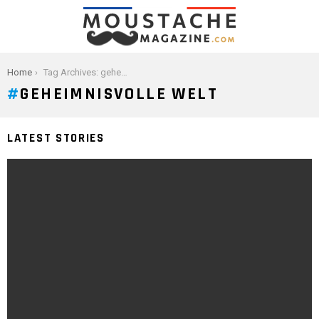
You are here:
Home
Tag Archives: geheimnisvolle Welt
GEHEIMNISVOLLE WELT
LATEST STORIES