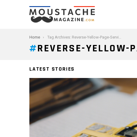
You are here:
Home
Tag Archives: Reverse-Yellow-Page-Service
REVERSE-YELLOW-P
LATEST STORIES