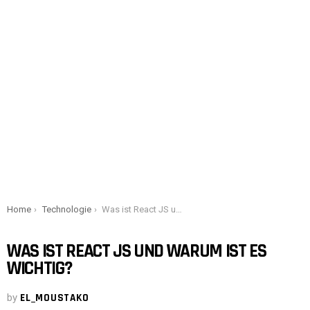
You are here:
Home
Technologie
Was ist React JS und warum ist es wichtig?
WAS IST REACT JS UND WARUM IST ES
WICHTIG?
by
EL_MOUSTAKO