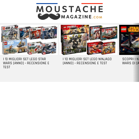
LATEST
STORIES
I 13 MIGLIORI SET LEGO STAR
I 10 MIGLIORI SET LEGO NINJAGO
SCOPRI I 
WARS [ANNO] – RECENSIONE E
[ANNO] – RECENSIONE E TEST
WARS DI [
TEST