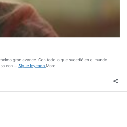
 próximo gran avance. Con todo lo que sucedió en el mundo
5
pasa con …
Sigue leyendo
More
juegos
recientes
que
desaparecieron
tras
ser
anunciados