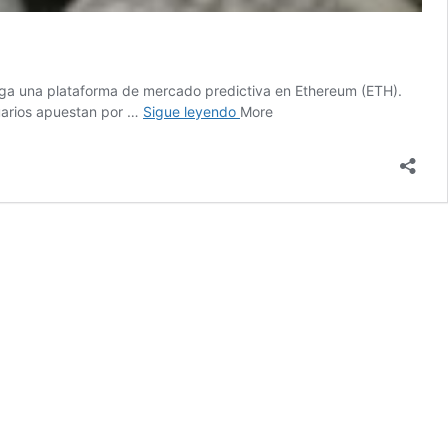
nga una plataforma de mercado predictiva en Ethereum (ETH).
Augur
suarios apuestan por …
Sigue leyendo
More
(REP)
–
Noticias
sobre
criptomonedas
en
francés