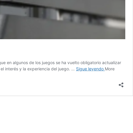
e en algunos de los juegos se ha vuelto obligatorio actualizar
Cómo
l interés y la experiencia del juego. …
Sigue leyendo
More
actualizar
un
juego
en
PS4
de
forma
automática
y
manual