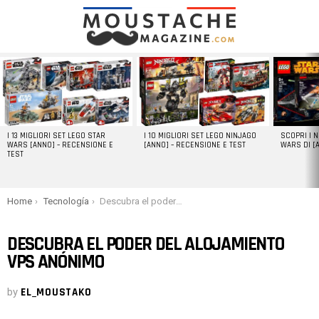
LATEST
STORIES
I 13 MIGLIORI SET LEGO STAR
I 10 MIGLIORI SET LEGO NINJAGO
SCOPRI I 
WARS [ANNO] – RECENSIONE E
[ANNO] – RECENSIONE E TEST
WARS DI [
TEST
You are here:
Home
Tecnología
Descubra el poder del alojamiento VPS anónimo
DESCUBRA EL PODER DEL ALOJAMIENTO
VPS ANÓNIMO
by
EL_MOUSTAKO