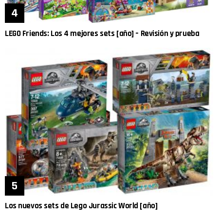
LEGO Friends: Los 4 mejores sets [año] – Revisión y prueba
Los nuevos sets de Lego Jurassic World [año]