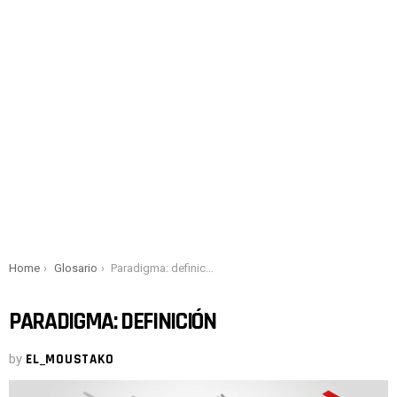
You are here:
Home
Glosario
Paradigma: definición
PARADIGMA: DEFINICIÓN
by
EL_MOUSTAKO