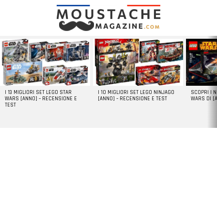
LATEST
STORIES
I 13 MIGLIORI SET LEGO STAR
I 10 MIGLIORI SET LEGO NINJAGO
SCOPRI I 
WARS [ANNO] – RECENSIONE E
[ANNO] – RECENSIONE E TEST
WARS DI [
TEST