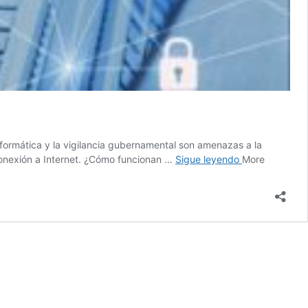
nformática y la vigilancia gubernamental son amenazas a la
Servicios
a conexión a Internet. ¿Cómo funcionan …
Sigue leyendo
More
VPN:
¿Cómo
te
protegen?