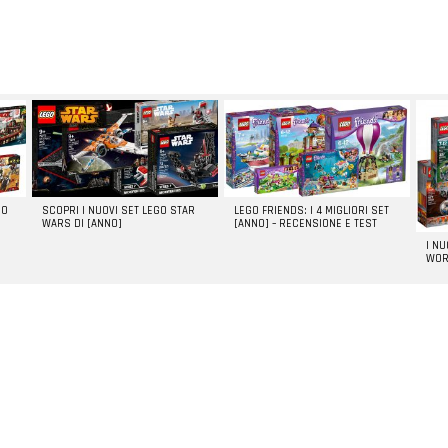
GO
SCOPRI I NUOVI SET LEGO STAR
LEGO FRIENDS: I 4 MIGLIORI SET
WARS DI [ANNO]
[ANNO] – RECENSIONE E TEST
I N
WOR