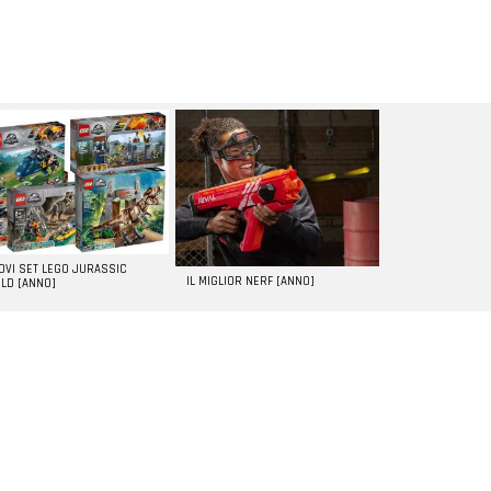
UOVI SET LEGO JURASSIC
IL MIGLIOR NERF [ANNO]
LD [ANNO]