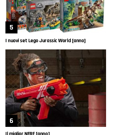
I nuovi set Lego Jurassic World [anno]
Il miglior NERF [anno]