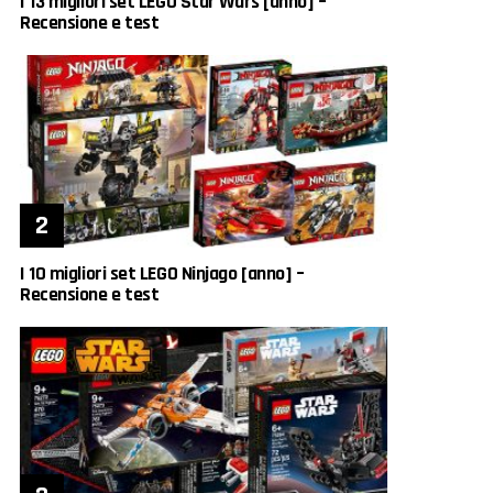
I 13 migliori set LEGO Star Wars [anno] –
Recensione e test
I 10 migliori set LEGO Ninjago [anno] –
Recensione e test