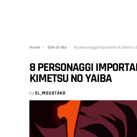
You are here:
Home
Stile di vita
8 personaggi importanti in Demon Slayer: Kimetsu n
8 PERSONAGGI IMPORTAN
KIMETSU NO YAIBA
by
EL_MOUSTAKO