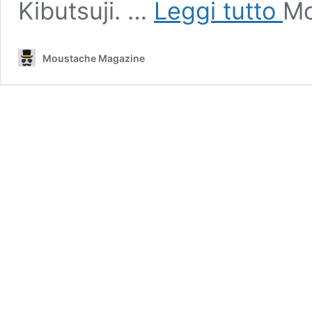
Kibutsuji. …
Leggi tutto
Mo
perso
import
in
Moustache Magazine
Demo
Slayer
Kimet
no
Yaiba