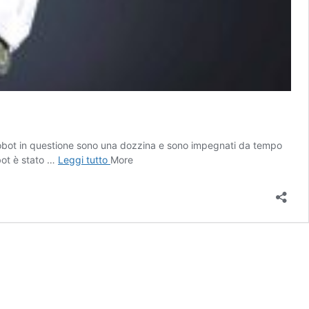
I robot in questione sono una dozzina e sono impegnati da tempo
I
obot è stato …
Leggi tutto
More
robot
killer
arrivano
a
San
Francisco
con
la
licenza
di