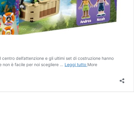
entro dell’attenzione e gli ultimi set di costruzione hanno
LEGO
e non è facile per noi scegliere …
Leggi tutto
More
Friends:
I
4
migliori
set
[anno]
–
Recensione
e
test