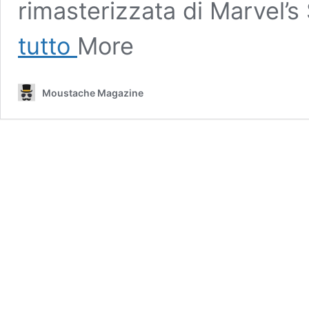
rimasterizzata di Marvel’
Marvel’s
tutto
More
Spider-
Man
2
Moustache Magazine
promette
di
superare
ogni
altro
gioco
per
PlayStation
5