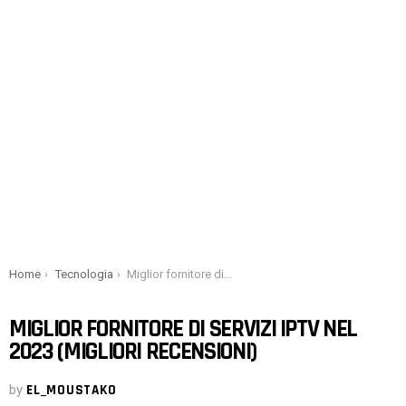
You are here:
Home
Tecnologia
Miglior fornitore di servizi IPTV nel 2023 (migliori recensioni)
MIGLIOR FORNITORE DI SERVIZI IPTV NEL
2023 (MIGLIORI RECENSIONI)
by
EL_MOUSTAKO