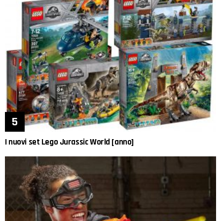
I nuovi set Lego Jurassic World [anno]