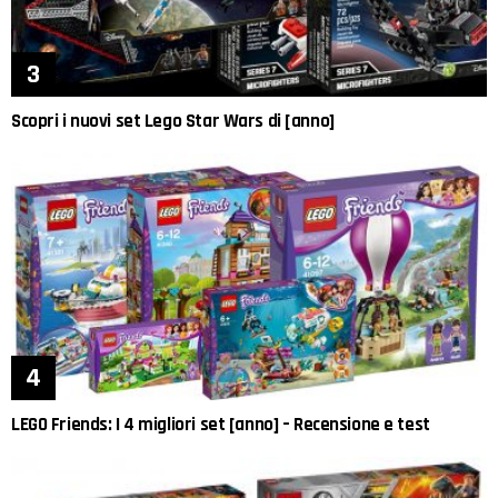
Scopri i nuovi set Lego Star Wars di [anno]
LEGO Friends: I 4 migliori set [anno] – Recensione e test