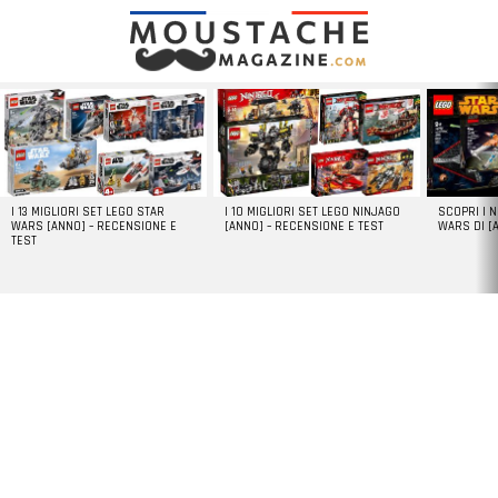
LATEST
STORIES
I 13 MIGLIORI SET LEGO STAR
I 10 MIGLIORI SET LEGO NINJAGO
SCOPRI I 
WARS [ANNO] – RECENSIONE E
[ANNO] – RECENSIONE E TEST
WARS DI [
TEST