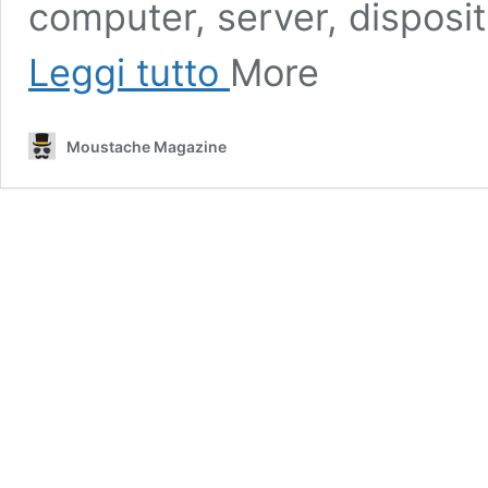
computer, server, dispositi
Semplificare
Leggi tutto
More
il
complesso
panorama
Moustache Magazine
della
sicurezza
informatica