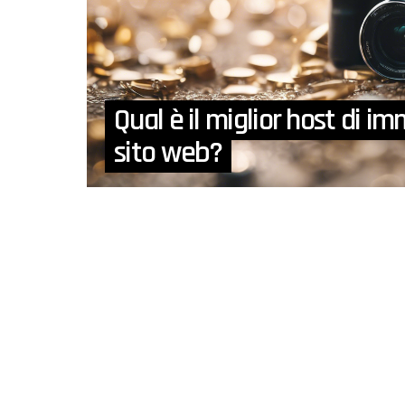
Qual è il miglior host di im
sito web?