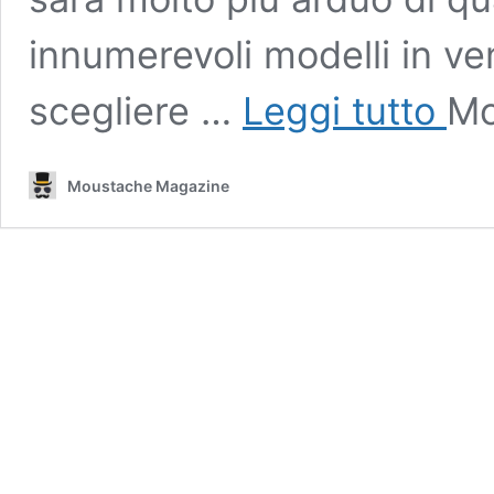
innumerevoli modelli in ve
Tappet
scegliere …
Leggi tutto
Mo
gioco
per
bambin
Moustache Magazine
quale
scegli