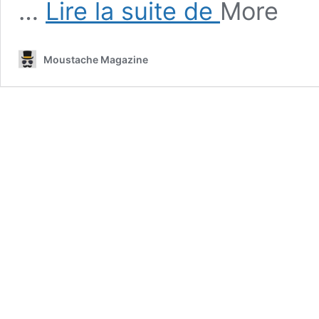
…
Lire la suite de
More
Solitaire
:
Un
Moustache Magazine
Parcours
Temporel,
de
l’Antiquité
à
la
Révolution
Numérique