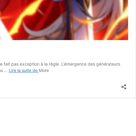
 ne fait pas exception à la règle. L’émergence des générateurs
Libérer
ons …
Lire la suite de
More
la
créativité
grâce
à
l’intelligence
artificielle