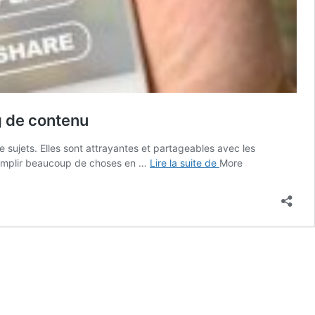
g de contenu
e sujets. Elles sont attrayantes et partageables avec les
Meilleures
accomplir beaucoup de choses en …
Lire la suite de
More
pratiques
pour
intégrer
les
micro-
vidéos
dans
la
stratégie
de