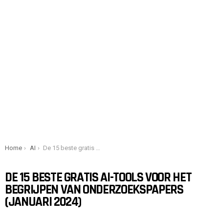
You are here:
Home
AI
De 15 beste gratis AI-tools voor het begrijpen van onderzoekspapers (januari 2024)
DE 15 BESTE GRATIS AI-TOOLS VOOR HET
BEGRIJPEN VAN ONDERZOEKSPAPERS
(JANUARI 2024)