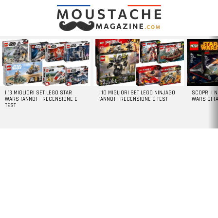
LATEST
STORIES
I 13 MIGLIORI SET LEGO STAR
I 10 MIGLIORI SET LEGO NINJAGO
SCOPRI I 
WARS [ANNO] – RECENSIONE E
[ANNO] – RECENSIONE E TEST
WARS DI [
TEST