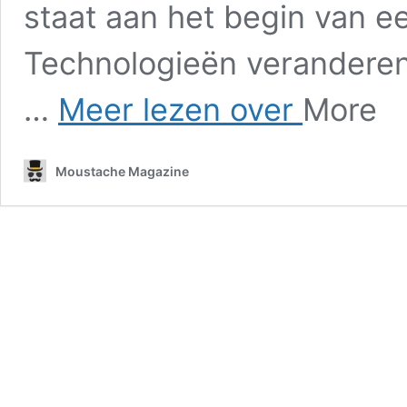
staat aan het begin van e
Technologieën veranderen
MBN
…
Meer lezen over
More
oftewel
het
digitale
Moustache Magazine
kantoor
in
de
onderwijscontext:
een
pedagogische
revolutie