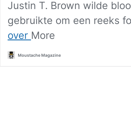
Justin T. Brown wilde bloo
gebruikte om een ​​reeks f
Midjourney
over
More
verbiedt
de
gebruiker
Moustache Magazine
om
afbeeldingen
te
maken
van
politici
die
ontrouw
bedrijven