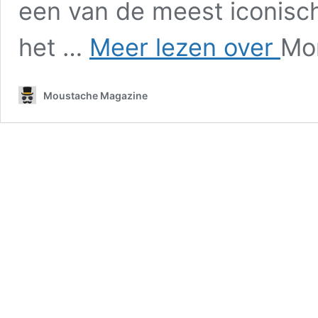
een van de meest iconisch
Street
het …
Meer lezen over
Mo
Fighter
6
onthult
Moustache Magazine
de
verrass
reden
voor
Blanka’s
groene
huid