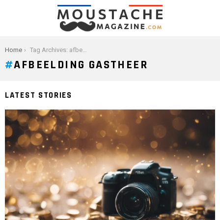
You are here:
Home
Tag Archives: afbeelding gastheer
AFBEELDING GASTHEER
LATEST STORIES