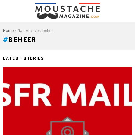
You are here:
Home
Tag Archives: beheer
BEHEER
LATEST STORIES