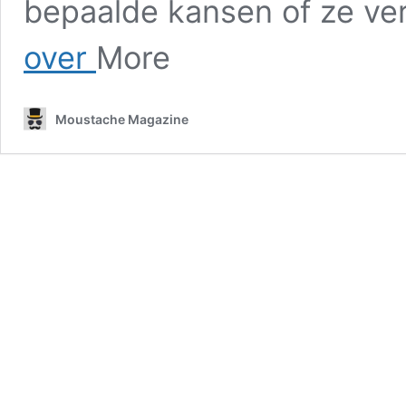
bepaalde kansen of ze v
Vooroordeel:
over
More
definitie
Moustache Magazine