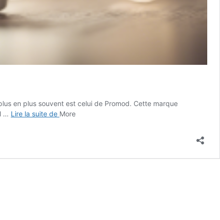
 plus en plus souvent est celui de Promod. Cette marque
Promod
il …
Lire la suite de
More
:
la
nouvelle
tendance
de
la
mode
?