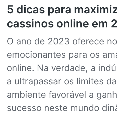
5 dicas para maximi
cassinos online em 
O ano de 2023 oferece no
emocionantes para os ama
online. Na verdade, a indú
a ultrapassar os limites d
ambiente favorável a ganh
sucesso neste mundo din