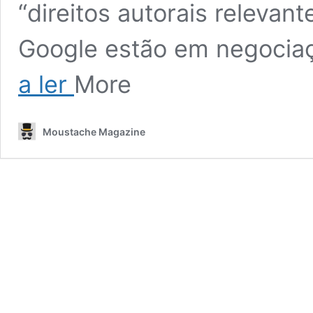
“direitos autorais relevant
Google estão em negocia
Google
a ler
More
e
Universal
Music
Moustache Magazine
buscam
criar
aplicativo
para
fazer
música
usando
inteligência
artificial