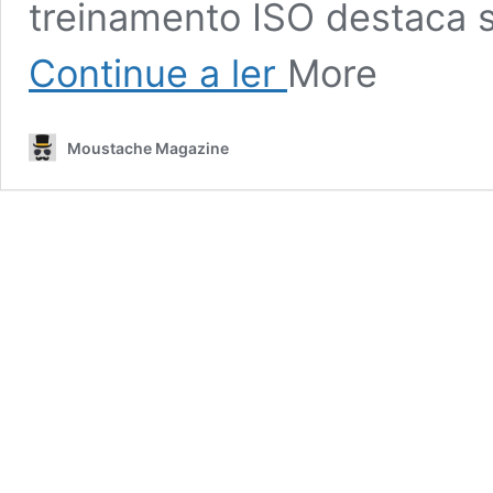
treinamento ISO destaca
Impulsionando
Continue a ler
More
o
sucesso
por
Moustache Magazine
meio
do
treinamento
ISO