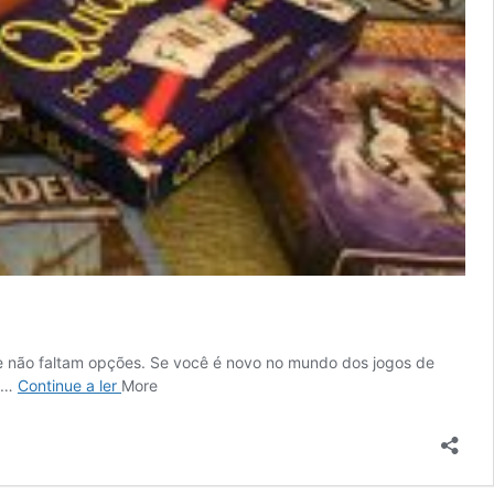
ue não faltam opções. Se você é novo no mundo dos jogos de
O
o …
Continue a ler
More
melhor
jogo
de
tabuleiro