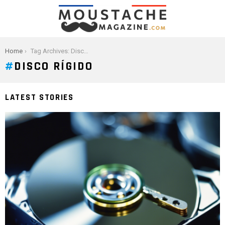
You are here:
Home
Tag Archives: Disco rígido
DISCO RÍGIDO
LATEST STORIES