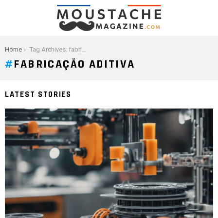
You are here:
Home
Tag Archives: fabricação aditiva
FABRICAÇÃO ADITIVA
LATEST STORIES