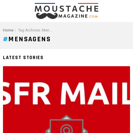
You are here:
Home
Tag Archives: Mensagens
MENSAGENS
LATEST STORIES