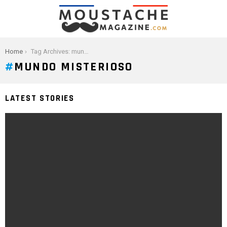
You are here:
Home
Tag Archives: mundo misterioso
MUNDO MISTERIOSO
LATEST STORIES