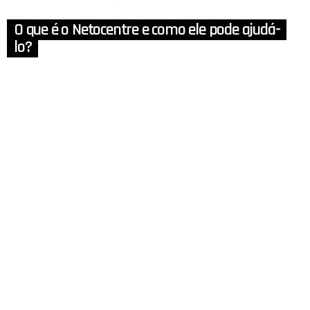
O que é o Netocentre e como ele pode ajudá-
lo?