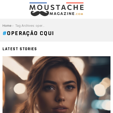
You are here:
Home
Tag Archives: operação cqui
OPERAÇÃO CQUI
LATEST STORIES