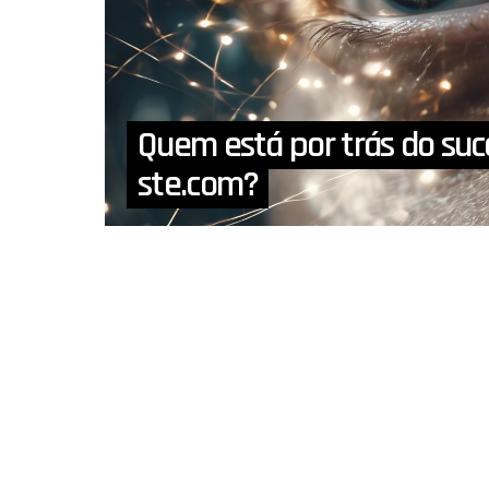
Quem está por trás do suc
ste.com?