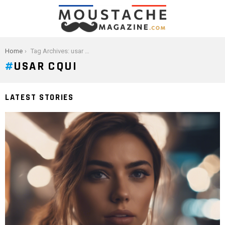
You are here:
Home
Tag Archives: usar cqui
USAR CQUI
LATEST STORIES